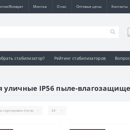
нтия/Возврат
Монтаж
О нас
Оптовые цены
Контакты
ыбрать стабилизатор?
Рейтинг стабилизаторов
Вопрос
я уличные IP56 пыле-влагозащищ