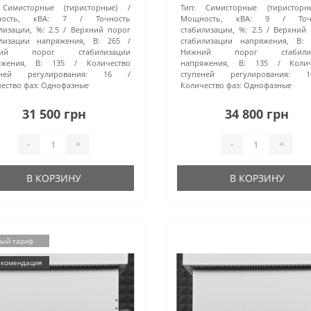
Симисторные (тиристорные)
Тип:
Симисторные (тиристорн
ость, кВА:
7
Точность
Мощность, кВА:
9
То
лизации, %:
2.5
Верхний порог
стабилизации, %:
2.5
Верхний 
илизации напряжения, В:
265
стабилизации напряжения, В:
ний порог стабилизации
Нижний порог стабилиз
яжения, В:
135
Количество
напряжения, В:
135
Коли
еней регулирования:
16
ступеней регулирования:
1
ество фаз:
Однофазные
Количество фаз:
Однофазные
31 500 грн
34 800 грн
-
+
-
+
В КОРЗИНУ
В КОРЗИНУ
ный тариф
комендация