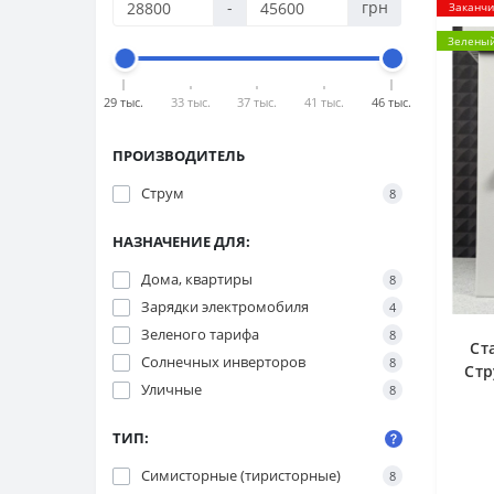
-
грн
Заканчи
Зеленый
29 тыс.
33 тыс.
37 тыс.
41 тыс.
46 тыс.
ПРОИЗВОДИТЕЛЬ
Струм
8
НАЗНАЧЕНИЕ ДЛЯ:
Дома, квартиры
8
Зарядки электромобиля
4
Зеленого тарифа
8
Ст
Солнечных инверторов
8
Стр
Уличные
8
ТИП:
Симисторные (тиристорные)
8