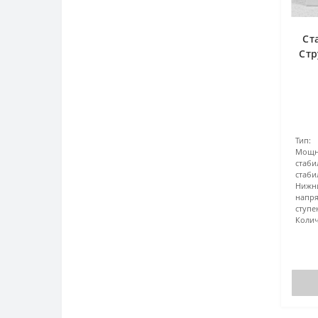
Ст
Стр
Тип:
Мощн
стаби
стаб
Ниж
напр
ступ
Колич