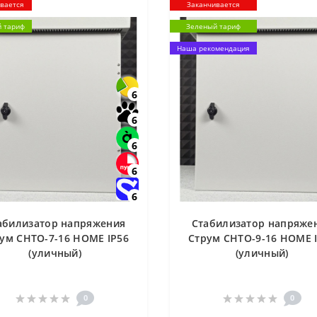
вается
Заканчивается
 тариф
Зеленый тариф
Наша рекомендация
6
6
6
6
6
абилизатор напряжения
Стабилизатор напряже
ум СНТО-7-16 HOME IP56
Струм СНТО-9-16 HOME 
(уличный)
(уличный)
0
0