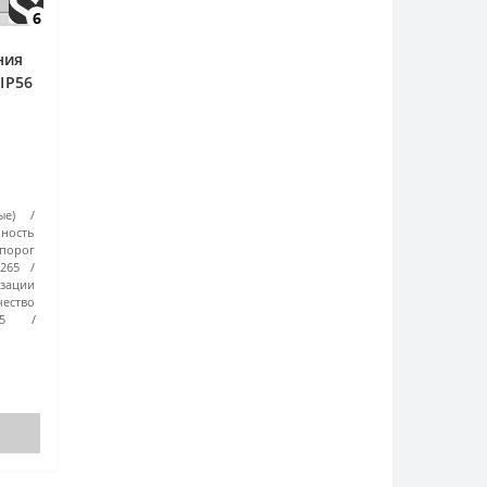
6
ния
IP56
ые)
чность
порог
265
ации
чество
5