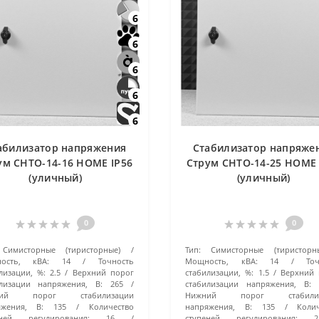
6
6
6
6
6
абилизатор напряжения
Стабилизатор напряже
ум СНТО-14-16 HOME IP56
Струм СНТО-14-25 HOME 
(уличный)
(уличный)
0
0
Симисторные (тиристорные)
Тип:
Симисторные (тиристорн
ость, кВА:
14
Точность
Мощность, кВА:
14
То
лизации, %:
2.5
Верхний порог
стабилизации, %:
1.5
Верхний 
илизации напряжения, В:
265
стабилизации напряжения, В:
ний порог стабилизации
Нижний порог стабилиз
яжения, В:
135
Количество
напряжения, В:
135
Коли
еней регулирования:
16
ступеней регулирования:
2