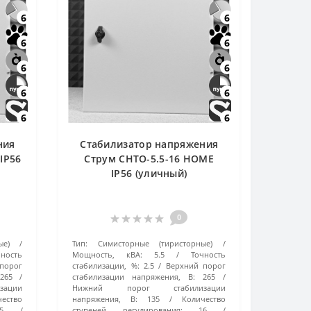
6
6
6
6
6
6
6
6
6
6
ния
Стабилизатор напряжения
IP56
Струм СНТО-5.5-16 HOME
IP56 (уличный)
0
ые)
Тип:
Симисторные (тиристорные)
чность
Мощность, кВА:
5.5
Точность
порог
стабилизации, %:
2.5
Верхний порог
265
стабилизации напряжения, В:
265
ации
Нижний порог стабилизации
чество
напряжения, В:
135
Количество
5
ступеней регулирования:
16