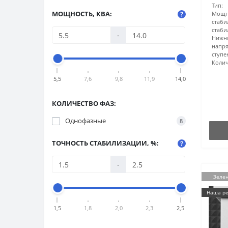
Тип:
МОЩНОСТЬ, КВА:
Мощн
стаби
стаб
-
Ниж
напр
ступ
Колич
5,5
7,6
9,8
11,9
14,0
КОЛИЧЕСТВО ФАЗ:
Однофазные
8
ТОЧНОСТЬ СТАБИЛИЗАЦИИ, %:
-
Зеле
Наша ре
1,5
1,8
2,0
2,3
2,5