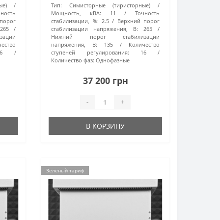
ые)
Тип:
Симисторные (тиристорные)
чность
Мощность, кВА:
11
Точность
порог
стабилизации, %:
2.5
Верхний порог
265
стабилизации напряжения, В:
265
ации
Нижний порог стабилизации
чество
напряжения, В:
135
Количество
6
ступеней регулирования:
16
Количество фаз:
Однофазные
37 200 грн
-
+
В КОРЗИНУ
Зеленый тариф