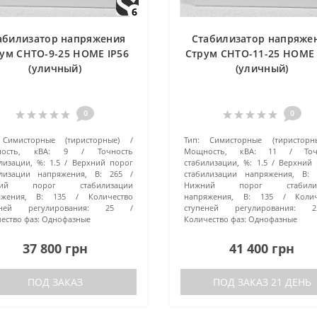
6
абилизатор напряжения
Стабилизатор напряже
ум СНТО-9-25 HOME IP56
Струм СНТО-11-25 HOME 
(уличный)
(уличный)
0
0
Симисторные (тиристорные)
Тип:
Симисторные (тиристорн
ость, кВА:
9
Точность
Мощность, кВА:
11
То
лизации, %:
1.5
Верхний порог
стабилизации, %:
1.5
Верхний 
илизации напряжения, В:
265
стабилизации напряжения, В:
ний порог стабилизации
Нижний порог стабилиз
яжения, В:
135
Количество
напряжения, В:
135
Коли
еней регулирования:
25
ступеней регулирования:
2
ество фаз:
Однофазные
Количество фаз:
Однофазные
37 800 грн
41 400 грн
ПОД ЗАКАЗ
ПОД ЗАКАЗ 21 ДЕНЬ