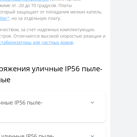
име от -20 до 70 градусов. Платы
оторый защищает от попадания мелких капель.
lter"
, но за отдельную плату.
ачеством, за счет надежных комплектующих.
 строя. Отличаются высокой скоростью реакции и
стабилизаторы для частных домов
.
ряжения уличные IP56 пыле-
ные
чные IP56 пыле-
 уличные IP56 пыле-