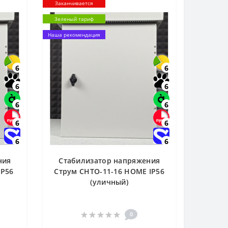
Заканчивается
Зеленый тариф
Наша рекомендация
6
6
6
6
6
6
6
6
6
6
ния
Стабилизатор напряжения
IP56
Струм СНТО-11-16 HOME IP56
(уличный)
0