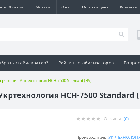
нтия/Возврат
Монтаж
О нас
Оптовые цены
Контакты
ыбрать стабилизатор?
Рейтинг стабилизаторов
Вопрос
пряжения Укртехнология НСН-7500 Standard (HV)
кртехнология НСН-7500 Standard (
Отзывы:
(0)
Производитель:
УКРТЕХНОЛОГІ