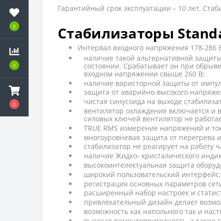
Гарантийный срок эксплуатации – 10 лет. Ста
0
Стабилизаторы Stand
Интервал входного напряжения 178-286 
наличие такой альтернативной защиты,
состоянии. Срабатывает он при обрыве
0
входном напряжении свыше 260 В;
наличие варисторной защиты от импул
защита от аварийно-высокого напряжени
чистая синусоида на выходе стабили
0
вентилятор охлаждения включается и 
силовых ключей вентилятор не работае
TRUE RMS измерение напряжений и ток
многоуровневая защита от перегрева и
стабилизатор не реагирует на работу 
наличие Жидко- кристалического инди
высокоинтелектуальная защита оборуд
широкий пользовательский интерфейс;
регистрация основных параметров сет
расширенный набор настроек и статис
привлекательный дизайн делает возмо
возможность как напольного так и нас
высокая ремонтопригодность, а также 