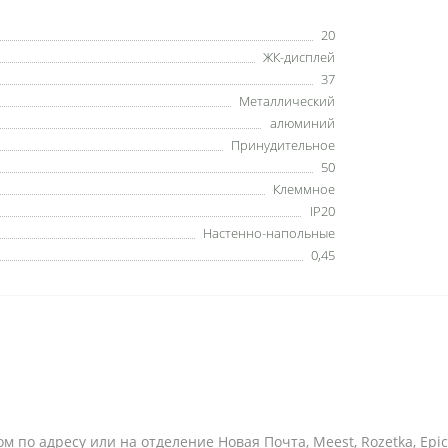
20
ЖК-дисплей
37
Металлический
алюминий
Принудительное
50
Клеммное
IP20
Настенно-напольные
0,45
ом по адресу или на отделение Новая Почта, Meest, Rozetka, Epice