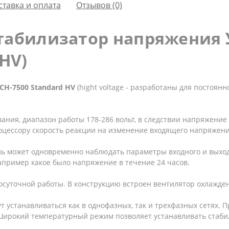
ставка и оплата
Отзывов (0)
табилизатор напряжения 
(HV)
СН-7500 Standard HV
(
high
t
voltage - разработаны для постоян
ания, диапазон работы 178-286 вольт, в следствии напряжение
оцессору скорость реакции на изменение входящего напряжени
ль может одновременно наблюдать параметры входного и выход
апример какое было напряжение в течение 24 часов.
суточной работы. В конструкцию встроен вентилятор охлажден
т устанавливаться как в однофазных, так и трехфазных сетях. 
 Широкий температурный режим позволяет устанавливать стаб