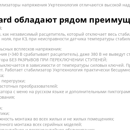
билизаторы напряжения Укртехнология отличаются высокой над
ard
обладают рядом преимущ
В;
 как независимый расцепитель, который отключает весь стаби
 ноля, при КЗ, при неисправности датчика температуры стабили
ьсных всплесков напряжения;
я (>340 В срабатывает расцепитель), даже 380 В не выведут с
затора БЕЗ РАЗРЫВОВ ПРИ ПЕРЕКЛЮЧЕНИИ СТУПЕНЕЙ;
выключается в зависимости от температуры силовых ключей. П
т. Работает стабилизатор Укртехнология практически бесшумно
а;
 перегрузки;
частотных преобразователей;
катора с меню на русском языке и дополнительными пиктогра
ования;
и;
тики;
жность монтажа во всех жилых и не жилых помещениях
;
тенного монтажа всех серийных моделей;
гарантийное и постгарантийное обслуживание;