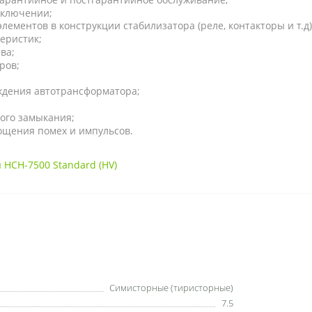
включении;
лементов в конструкции стабилизатора (реле, контакторы и т.д
еристик;
ва;
ров;
ждения автотрансформатора;
ого замыкания;
ощения помех и импульсов.
НСН-7500 Standard (HV)
Симисторные (тиристорные)
7.5