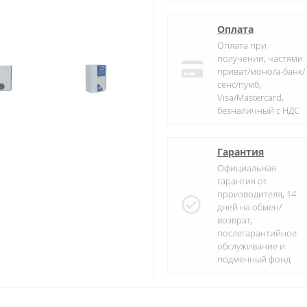
Оплата
Оплата при
получении, частями
приват/моно/а-банк/
сенс/пумб,
Visa/Mastercard,
безналичный с НДС
Гарантия
Официальная
гарантия от
производителя, 14
дней на обмен/
возврат,
послегарантийное
обслуживание и
подменный фонд