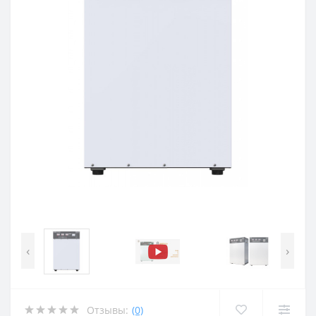
‹
›
Отзывы:
(0)