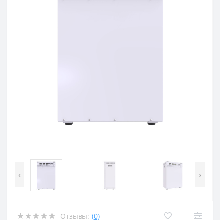
‹
›
Отзывы:
(0)