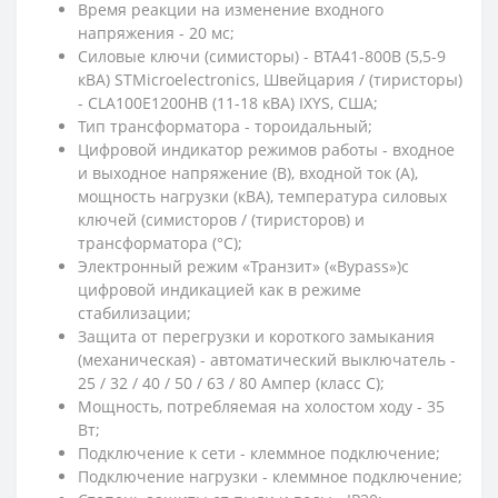
Время реакции на изменение входного
напряжения - 20 мс;
Силовые ключи (симисторы) - BTA41-800B (5,5-9
кВА) STMicroelectronics, Швейцария / (тиристоры)
- CLA100E1200HB (11-18 кВА) IXYS, США;
Тип трансформатора - тороидальный;
Цифровой индикатор режимов работы - входное
и выходное напряжение (В), входной ток (А),
мощность нагрузки (кВА), температура силовых
ключей (симисторов / (тиристоров) и
трансформатора (°C);
Электронный режим «Транзит» («Bypass»)с
цифровой индикацией как в режиме
стабилизации;
Защита от перегрузки и короткого замыкания
(механическая) - автоматический выключатель -
25 / 32 / 40 / 50 / 63 / 80 Ампер (класс C);
Мощность, потребляемая на холостом ходу - 35
Вт;
Подключение к сети - клеммное подключение;
Подключение нагрузки - клеммное подключение;