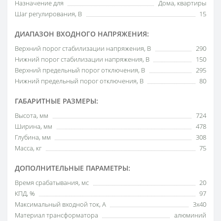
Назначение для
Дома, квартиры
Шаг регулирования, В
15
ДИАПАЗОН ВХОДНОГО НАПРЯЖЕНИЯ:
Верхний порог стабилизации напряжения, В
290
Нижний порог стабилизации напряжения, В
150
Верхний предельный порог отключения, В
295
Нижний предельный порог отключения, В
80
ГАБАРИТНЫЕ РАЗМЕРЫ:
Высота, мм
724
Ширина, мм
478
Глубина, мм
308
Масса, кг
75
ДОПОЛНИТЕЛЬНЫЕ ПАРАМЕТРЫ:
Время срабатывания, мс
20
КПД, %
97
Максимальный входной ток, А
3х40
Материал трансформатора
алюминий