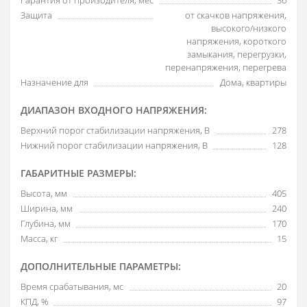
Гарантия от произодителя, мес
36
Защита
от скачков напряжения,
высокого/низкого
напряжения, короткого
замыкания, перегрузки,
перенапряжения, перегрева
Назначение для
Дома, квартиры
ДИАПАЗОН ВХОДНОГО НАПРЯЖЕНИЯ:
Верхний порог стабилизации напряжения, В
278
Нижний порог стабилизации напряжения, В
128
ГАБАРИТНЫЕ РАЗМЕРЫ:
Высота, мм
405
Ширина, мм
240
Глубина, мм
170
Масса, кг
15
ДОПОЛНИТЕЛЬНЫЕ ПАРАМЕТРЫ:
Время срабатывания, мс
20
КПД, %
97