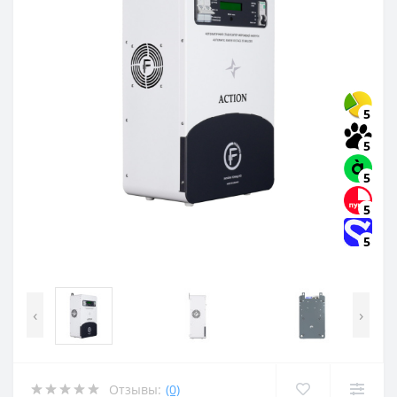
5
5
5
5
5
‹
›
Отзывы:
(0)