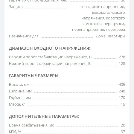
Гарантия от произодителя, мес
36
Защита
от скачков напряжения,
высокого/низкого
напряжения, короткого
замыкания, перегрузки,
перенапряжения, перегрева
Назначение для
Дома, квартиры
ДИАПАЗОН ВХОДНОГО НАПРЯЖЕНИЯ:
Верхний порог стабилизации напряжения, В
278
Нижний порог стабилизации напряжения, В
128
ГАБАРИТНЫЕ РАЗМЕРЫ:
Высота, мм
405
Ширина, мм
240
Глубина, мм
170
Масса, кг
15
ДОПОЛНИТЕЛЬНЫЕ ПАРАМЕТРЫ:
Время срабатывания, мс
20
КПД, %
97