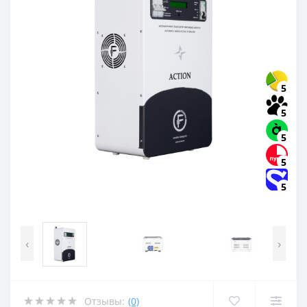
5
5
5
5
5
‹
›
Отзывы:
(0)