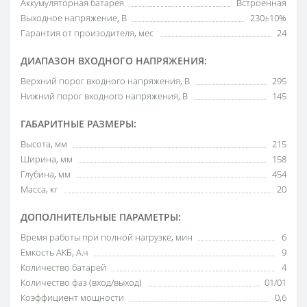
Аккумуляторная батарея
Встроенная
Выходное напряжение, В
230±10%
Гарантия от произодителя, мес
24
ДИАПАЗОН ВХОДНОГО НАПРЯЖЕНИЯ:
Верхний порог входного напряжения, В
295
Нижний порог входного напряжения, В
145
ГАБАРИТНЫЕ РАЗМЕРЫ:
Высота, мм
215
Ширина, мм
158
Глубина, мм
454
Масса, кг
20
ДОПОЛНИТЕЛЬНЫЕ ПАРАМЕТРЫ:
Время работы при полной нагрузке, мин
6
Емкость АКБ, А.ч
9
Количество батарей
4
Количество фаз (вход/выход)
01/01
Коэффициент мощности
0,6